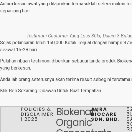
Antara kesan awal yang dilaporkan termasuklah selera makan te
sepanjang hari
Testimoni Customer Yang Loss 30kg Dalam 3 Bula
Sejak pelancaran lebih 150,000 Kotak Terjual dengan hampir 87
seawal 15-28 hari.
Puluhan ribuan testimoni diberikan sebagai tanda produk Bioke
yang berkesan.
Anda lah orang seterusnya akan terima result sebegini terutama
Klik Beli Sekarang Dibawah Untuk Buat Tempahan
Biokenaf®
POLICIES &
AURA
E2
DISCLAIMER
BIOCARE
B
Organic
| 2025
SDN. BHD.
S
B
R