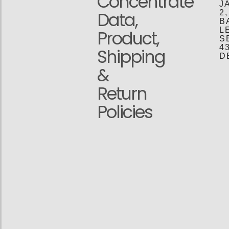
Concentrate
J
Data,
2
B
L
Product,
S
4
Shipping
D
&
Return
Policies