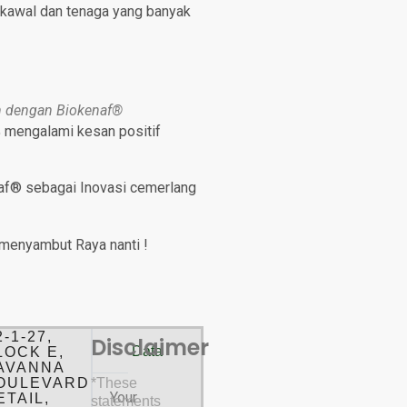
rkawal dan tenaga yang banyak
n dengan Biokenaf®
% mengalami kesan positif
naf® sebagai Inovasi cemerlang
 menyambut Raya nanti !
-1-27,
Disclaimer
Data​
LOCK E,
AVANNA
OULEVARD
*These
Your
ETAIL,
statements