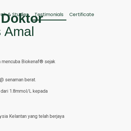
g
Doktor
ch & Studies
Testimonials
Certificate
s Amal
lah mencuba Biokenaf® sejak
t @ senaman berat.
n dari 1.8mmol/L kepada
ysia Kelantan yang telah berjaya