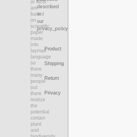
or facts
described
are
in
based
on
our
scientific
privacy_policy​
paper
made
into
Product
layman
language
so
Shipping​
there
many
Return
people
out
Privacy
there
realize
the
potential
certain
plant
and
biodiversity