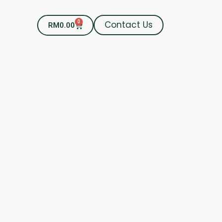
0
Contact Us
RM
0.00